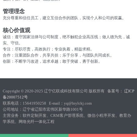
管理理念
充分尊重和信任员工，建立互信合作的团队，实现个人和公司的双赢。
核心价值观
诚信：遵守国家法律与公司制度，绝不触犯企业高压线；做人德为先，诚
实、守信。
专注：尽职尽责，高效执行；专业执着，精益求精。
合作：注重团队合作，共享共担；乐于分享，与团队共同成长。
创新：不断学习改进，追求卓越；敢于突破，勇于创新。
Copyright © 2020-2025 辽宁亿联成科技有限公司 版权所有 备案号：
辽ICP
备20007512号
联系电话：15641950258 E-mail：yq@lnylckj.com
公司地址：辽宁省辽阳市宏伟区新华路1001号
主营业务：软件定制开发、CRM客户管理系统、微信小程序开发、教育办
学系统、网络光纤一体化工程